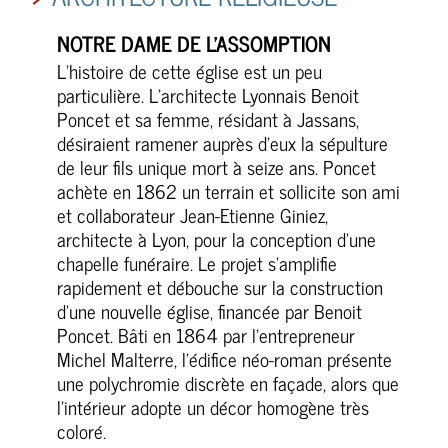
Votre
du mois
de 10h à
mairie
NOTRE DAME DE L’ASSOMPTION
12h
L’histoire de cette église est un peu
vous
(Fermé le
particulière. L’architecte Lyonnais Benoit
accueille
samedi
Poncet et sa femme, résidant à Jassans,
1er août)
désiraient ramener auprès d’eux la sépulture
de leur fils unique mort à seize ans. Poncet
Urbanisme
achète en 1862 un terrain et sollicite son ami
ouvert
et collaborateur Jean-Etienne Giniez,
uniquement
architecte à Lyon, pour la conception d’une
le lundi,
chapelle funéraire. Le projet s’amplifie
mardi et
rapidement et débouche sur la construction
jeudi sur
d’une nouvelle église, financée par Benoit
rdv
Poncet. Bâti en 1864 par l’entrepreneur
Michel Malterre, l’édifice néo-roman présente
une polychromie discrète en façade, alors que
CONTACTEZ-NOUS
l’intérieur adopte un décor homogène très
coloré.